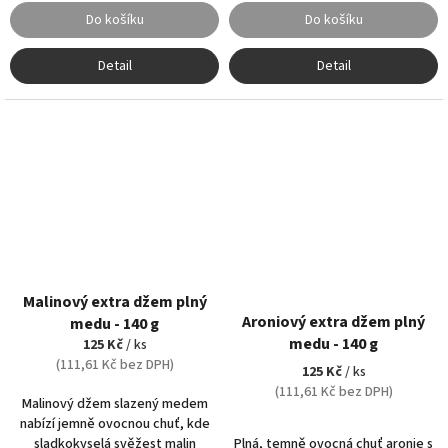
Do košíku
Do košíku
Detail
Detail
Malinový extra džem plný
Aroniový extra džem plný
medu - 140 g
medu - 140 g
125 Kč
/ ks
(111,61 Kč bez DPH)
125 Kč
/ ks
(111,61 Kč bez DPH)
Malinový džem slazený medem
nabízí jemně ovocnou chuť, kde
Plná, temně ovocná chuť aronie s
sladkokyselá svěžest malin