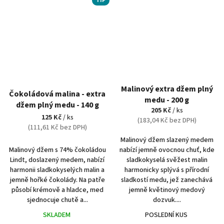
TIP
Malinový extra džem plný
Čokoládová malina - extra
medu - 200 g
džem plný medu - 140 g
205 Kč
/ ks
125 Kč
/ ks
(183,04 Kč bez DPH)
(111,61 Kč bez DPH)
Malinový džem slazený medem
Malinový džem s 74% čokoládou
nabízí jemně ovocnou chuť, kde
Lindt, doslazený medem, nabízí
sladkokyselá svěžest malin
harmonii sladkokyselých malin a
harmonicky splývá s přírodní
jemně hořké čokolády. Na patře
sladkostí medu, jež zanechává
působí krémově a hladce, med
jemně květinový medový
sjednocuje chutě a...
dozvuk....
SKLADEM
POSLEDNÍ KUS