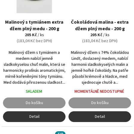
Malinový s tymiánem extra
Čokoládová malina - extra
džem plný medu - 200 g
džem plný medu - 200 g
205 Kč
/ ks
205 Kč
/ ks
(183,04 Kč bez DPH)
(183,04 Kč bez DPH)
Malinový džem s tymiánem a
Malinový džem s 74% čokoládou
medem nabízí jemně
Lindt, doslazený medem, nabízí
sladkokyselou chuť malin, která se
harmonii sladkokyselých malin a
harmonicky prolínás aromatickými,
jemně hořké čokolády. Na patře
mírně kořeněnými tóny tymiánu.
působí krémově a hladce, med
Med dodává přirozenou sladkost...
sjednocuje chutě a...
SKLADEM
MOMENTÁLNĚ NEDOSTUPNÉ
Do košíku
Do košíku
Detail
Detail