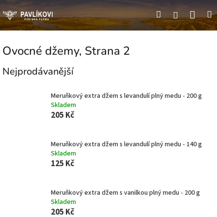
Přejít
Náku
Hledat
M
Přihlášení
na
obsah
koší
Ovocné džemy
, Strana 2
Nejprodávanější
Meruňkový extra džem s levandulí plný medu - 200 g
Skladem
205 Kč
Meruňkový extra džem s levandulí plný medu - 140 g
Skladem
125 Kč
Meruňkový extra džem s vanilkou plný medu - 200 g
Skladem
205 Kč