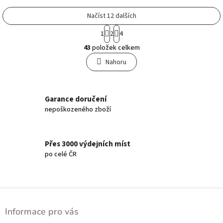
Načíst 12 dalších
S
1
2
4
t
O
r
43
položek celkem
v
á
l
n
Nahoru
á
k
o
d
v
a
á
c
Garance doručení
n
í
nepoškozeného zboží
í
p
r
v
Přes 3000 výdejních míst
k
po celé ČR
y
v
ý
p
Z
i
á
s
Informace pro vás
u
p