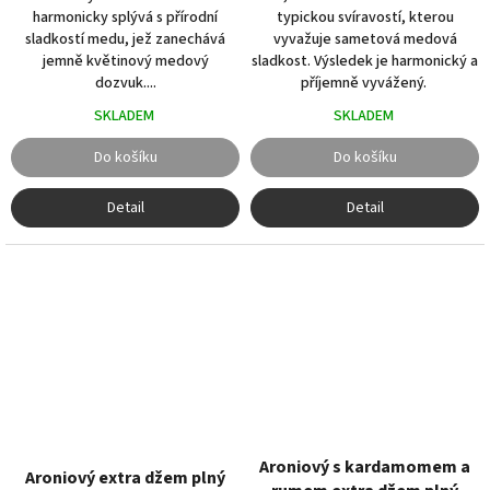
typickou svíravostí, kterou
harmonicky splývá s přírodní
vyvažuje sametová medová
sladkostí medu, jež zanechává
sladkost. Výsledek je harmonický a
jemně květinový medový
příjemně vyvážený.
dozvuk....
SKLADEM
SKLADEM
Do košíku
Do košíku
Detail
Detail
Aroniový s kardamomem a
Aroniový extra džem plný