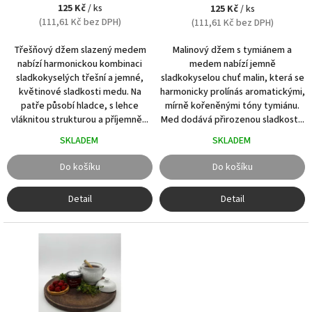
k
125 Kč
/ ks
125 Kč
/ ks
t
(111,61 Kč bez DPH)
(111,61 Kč bez DPH)
ů
Třešňový džem slazený medem
Malinový džem s tymiánem a
nabízí harmonickou kombinaci
medem nabízí jemně
sladkokyselých třešní a jemné,
sladkokyselou chuť malin, která se
květinové sladkosti medu. Na
harmonicky prolínás aromatickými,
patře působí hladce, s lehce
mírně kořeněnými tóny tymiánu.
vláknitou strukturou a příjemně...
Med dodává přirozenou sladkost...
SKLADEM
SKLADEM
Do košíku
Do košíku
Detail
Detail