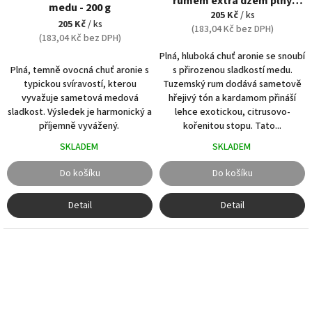
rumem extra džem plný
medu - 200 g
medu - 200 g
205 Kč
/ ks
205 Kč
/ ks
(183,04 Kč bez DPH)
(183,04 Kč bez DPH)
Plná, hluboká chuť aronie se snoubí
Plná, temně ovocná chuť aronie s
s přirozenou sladkostí medu.
typickou svíravostí, kterou
Tuzemský rum dodává sametově
vyvažuje sametová medová
hřejivý tón a kardamom přináší
sladkost. Výsledek je harmonický a
lehce exotickou, citrusovo-
příjemně vyvážený.
kořenitou stopu. Tato...
SKLADEM
SKLADEM
Do košíku
Do košíku
Detail
Detail