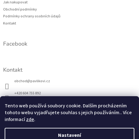
a
Jak nakupovat
t
Obchodní podmínky
í
Podmínky ochrany osobních údajů
Kontakt
Facebook
Kontakt
obchod
@
pavlikovi.cz
+420 604 755 892
Tento web používá soubory cookie. Dalším procházením
Jsme také na FACEBOOKU
tohoto webu vyjadřujete souhlas s jejich používáním.. Více
informací
zde
.
Přijímáme online platby
Nastavení