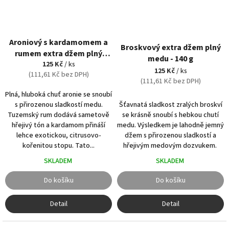
Aroniový s kardamomem a
Broskvový extra džem plný
rumem extra džem plný
medu - 140 g
medu - 140 g
125 Kč
/ ks
125 Kč
/ ks
(111,61 Kč bez DPH)
(111,61 Kč bez DPH)
Plná, hluboká chuť aronie se snoubí
Šťavnatá sladkost zralých broskví
s přirozenou sladkostí medu.
se krásně snoubí s hebkou chutí
Tuzemský rum dodává sametově
medu. Výsledkem je lahodně jemný
hřejivý tón a kardamom přináší
džem s přirozenou sladkostí a
lehce exotickou, citrusovo-
hřejivým medovým dozvukem.
kořenitou stopu. Tato...
SKLADEM
SKLADEM
Do košíku
Do košíku
Detail
Detail