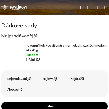
Přejít
Náku
Hledat
M
Přihlášení
na
obsah
koší
Dárkové sady
Nejprodávanější
Adventní kolekce džemů a marmelád slazených medem
24 x 42 g
Skladem
1 800 Kč
Ř
a
Nejprodávanější
Nejlevnější
Nejdražší
z
e
Abecedně
n
í
p
Otevřít filtr