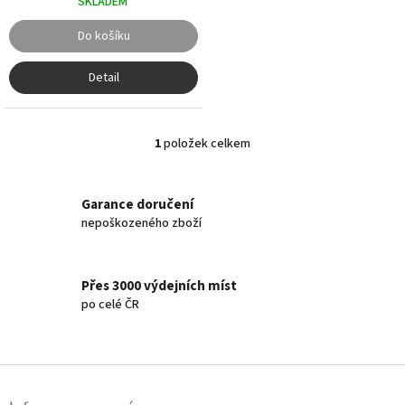
SKLADEM
Do košíku
Detail
1
položek celkem
O
v
l
á
Garance doručení
d
nepoškozeného zboží
a
c
í
Přes 3000 výdejních míst
p
r
po celé ČR
v
k
y
Z
v
ý
á