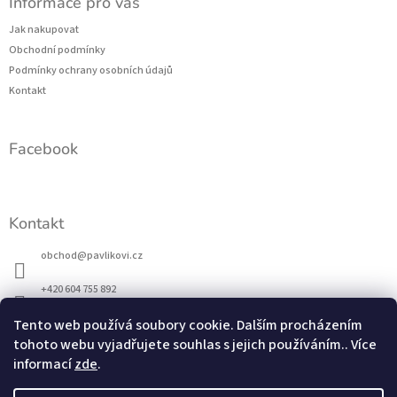
Informace pro vás
p
p
i
a
Jak nakupovat
s
t
Obchodní podmínky
u
í
Podmínky ochrany osobních údajů
Kontakt
Facebook
Kontakt
obchod
@
pavlikovi.cz
+420 604 755 892
Tento web používá soubory cookie. Dalším procházením
Jsme také na FACEBOOKU
tohoto webu vyjadřujete souhlas s jejich používáním.. Více
informací
zde
.
Přijímáme online platby