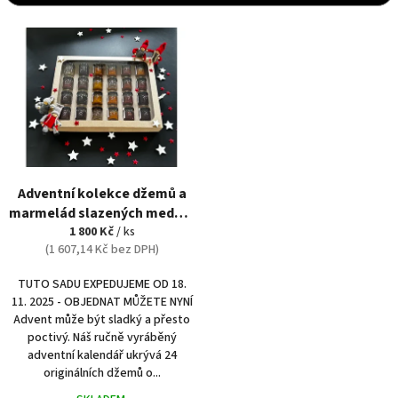
r
o
V
d
ý
u
p
k
i
t
s
ů
p
r
o
d
Adventní kolekce džemů a
u
marmelád slazených medem
k
1 800 Kč
24 x 42 g
/ ks
t
(1 607,14 Kč bez DPH)
ů
TUTO SADU EXPEDUJEME OD 18.
11. 2025 - OBJEDNAT MŮŽETE NYNÍ
Advent může být sladký a přesto
poctivý. Náš ručně vyráběný
adventní kalendář ukrývá 24
originálních džemů o...